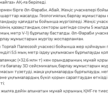
айгаз» АҚ-ға беріледі.
рмен бірге Әл-Фараби, Абай, Жеңіс учаскелері бо
імшарттар жасалды. Геологиялық барлау жұмыстары 
андыру қағидаты бойынша жүргізіледі. Жеңіс учас
зінің қазақстандық секторы шегінде соңғы 5 жылда
3 мың метр V-1) бұрғылау басталды. Әл-Фараби учас
рлау жұмыстарын жүргізу жоспарланған.
Торғай Палеозой учаскесі бойынша жер қойнауын п
ңдігі 5,5 мың метр іздеу ұңғымасын бұрғылауды қол
Қаламқас (+32,6 млн т) кен орындарының мұнай қоры
а бағалау 3D сейсмикалық барлау жұмыстарын жүрг
сын түзетуді, жаңа ұңғымаларды бұрғылауды, негізг
не ұңғымалардың бүкіл қорын сараптаудан өткізді 
ті;
 жылға дейін алынатын мұнай қорының ҚМГ-ге тиесіл