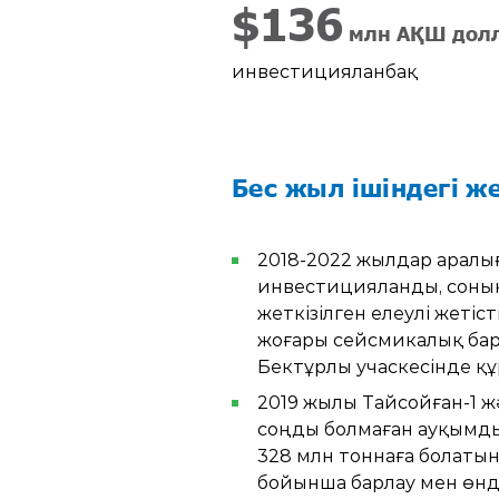
$
185
млн АҚШ дол
инвестицияланбақ
Бес жыл ішіндегі же
2018-2022 жылдар аралы
инвестицияланды, соның
жеткізілген елеулі жеті
жоғары сейсмикалық бар
Бектұрлы учаскесінде қ
2019 жылы Тайсойған-1 
соңды болмаған ауқымды 
328 млн тоннаға болаты
бойынша барлау мен өнд