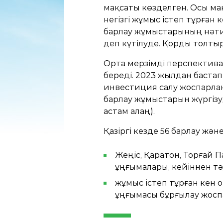
мақсаты көзделген. Осы мақ
негізгі жұмыс істеп тұрға
барлау жұмыстарының нәтиж
деп күтілуде. Қорды толты
Орта мерзімді перспектив
береді. 2023 жылдан баста
инвестиция салу жоспарла
барлау жұмыстарын жүргіз
астам алаң).
Қазіргі кезде 56 барлау жә
Жеңіс, Қаратон, Торғай П
ұңғымалары, кейіннен тә
жұмыс істеп тұрған кен 
ұңғымасы бұрғылау жосп