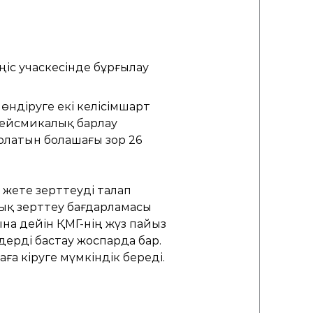
ңіс учаскесінде бұрғылау
өндіруге екі келісімшарт
сейсмикалық барлау
болатын болашағы зор 26
 жете зерттеуді талап
лық зерттеу бағдарламасы
на дейін ҚМГ-нің жүз пайыз
ерді бастау жоспарда бар.
а кіруге мүмкіндік береді.