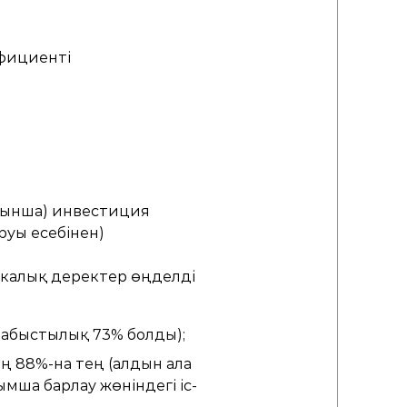
фициенті
ойынша) инвестиция
руы есебінен)
икалық деректер өңделді
табыстылық 73% болды);
ң 88%-на тең (алдын ала
мша барлау жөніндегі іс-