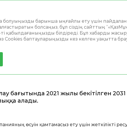
2
Іздеу
айтта болуыңызды барынша ыңғайлы ету үшін пайдала
лғастыратын болсаңыз, бұл сіздің сайттың “«ҚазМұ
перациялық қызметке шолу
Геологиялық барлау
s-ті қабылдағаныңызды білдіреді. Бұл хабарды жасы
 өз Cookies баптауларыңызды кез келген уақытта бра
Қ БАРЛАУ
ау бағытында 2021 жылы бекітілген 2031
ыққа алады.
анияның өсуін қамтамасыз ету үшін жеткілікті рес