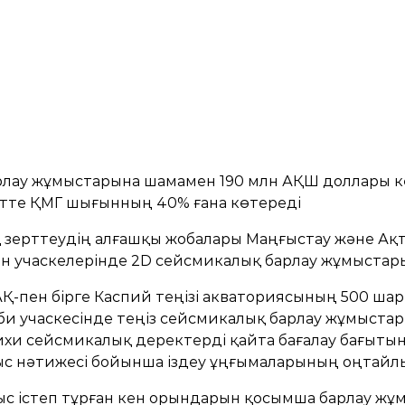
рлау жұмыстарына шамамен 190 млн АҚШ доллары 
етте ҚМГ шығынның 40% ғана көтереді
 зерттеудің алғашқы жобалары Маңғыстау және Ақ
н учаскелерінде 2D сейсмикалық барлау жұмыстары
АҚ-пен бірге Каспий теңізі акваториясының 500 ш
и учаскесінде теңіз сейсмикалық барлау жұмыстар
хи сейсмикалық деректерді қайта бағалау бағытын
мыс нәтижесі бойынша іздеу ұңғымаларының оңтай
с істеп тұрған кен орындарын қосымша барлау жұ