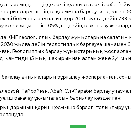
сат аясында теңізде жеті, құрлықта жеті жоба бойын
н кен орындары шегінде қосымша барлау көзделген.
есі бойынша алынатын қор 2031 жылға дейін 299 м
ру коэффициентін 105% деңгейінде жеткізу жоспард
ада ҚМГ геологиялық барлау жұмыстарына салатын
п 2030 жылға дейін геологиялық барлауға шамамен
нған. Геологиялық барлау жұмыстарының жоспарлан
уді қамтиды (5 мың шақырымнан астам және 2,4 
не бағалау ұңғымаларын бұрғылау жоспарланған, соны
алеозой, Тайсойған, Абай, Әл-Фараби барлау учаскел
уелді бағалау ұңғымаларын бұрғылау көзделген;
орындарының қорын қосымша барлап, толықтыру үші
арлануда.