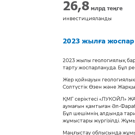
35,5
млрд теңге
инвестицияланды
2023 жылға жоспар
2023 жылы геологиялық ба
тарту жоспарлануда. Бұл р
Жер қойнауын геологиялық
Солтүстік Өзен және Жарқы
ҚМГ серіктесі «ЛУКОЙЛ» Ж
аумағын қамтыған Әл-Фараб
Бұл шешімнің алдында тари
жұмыстары жүргізілді. Жұ
Маңғыстау облысында жұмы