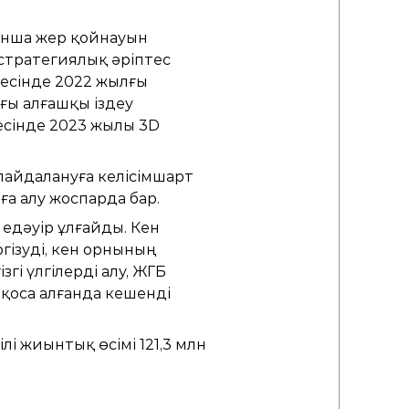
йынша жер қойнауын
стратегиялық әріптес
кесінде 2022 жылғы
ғы алғашқы іздеу
кесінде 2023 жылы 3D
айдалануға келісімшарт
ға алу жоспарда бар.
 едәуір ұлғайды. Кен
ізуді, кен орнының
і үлгілерді алу, ЖГБ
қоса алғанда кешенді
і жиынтық өсімі 121,3 млн