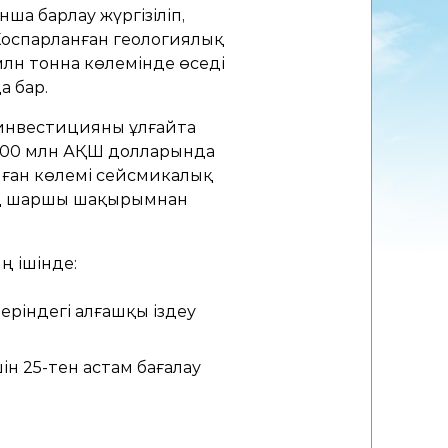
ша барлау жүргізіліп,
 Жоспарланған геологиялық
лн тонна көлемінде өседі
а бар.
 инвестицияны ұлғайта
 900 млн АҚШ долларында
ған көлемі сейсмикалық
мың шаршы шақырымнан
ң ішінде:
еріндегі алғашқы іздеу
н 25-тен астам бағалау