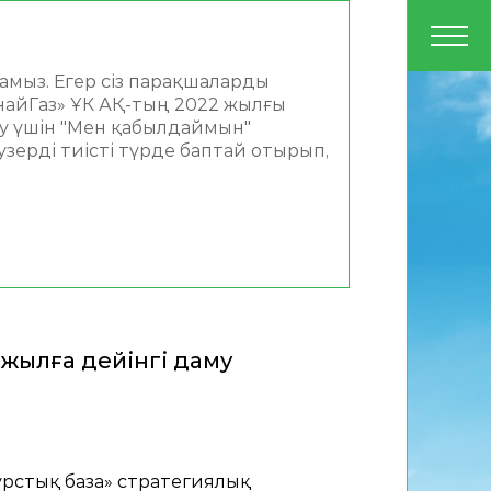
PDF
Құралдар
қазақ
намыз. Егер сіз парақшаларды
найГаз» ҰК АҚ-тың 2022 жылғы
ру үшін "Мен қабылдаймын"
узерді тиісті түрде баптай отырып,
 жылға дейінгі даму
урстық база» стратегиялық