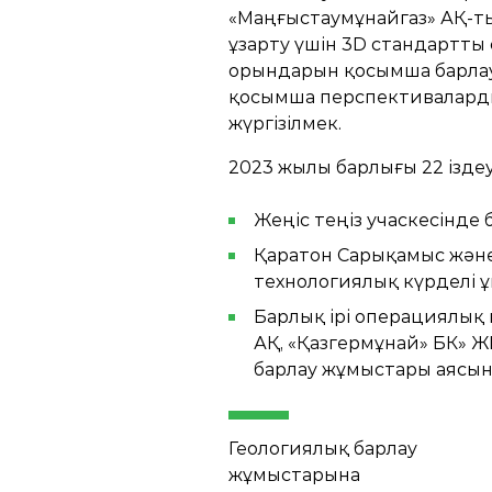
«Маңғыстаумұнайгаз» АҚ-т
ұзарту үшін 3D стандартты
орындарын қосымша барлау
қосымша перспективаларды 
жүргізілмек.
2023 жылы барлығы 22 ізде
Жеңіс теңіз учаскесінде 
Қаратон Сарықамыс және
технологиялық күрделі ұ
Барлық ірі операциялық 
АҚ, «Қазгермұнай» БК» 
барлау жұмыстары аясынд
Геологиялық барлау
жұмыстарына