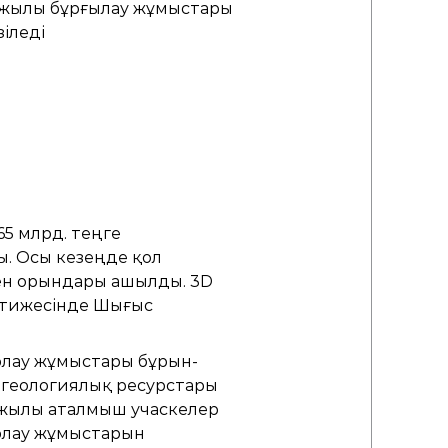
 жылы бұрғылау жұмыстары
зіледі
5 млрд. теңге
ы. Осы кезеңде қол
кен орындары ашылды. 3D
әтижесінде Шығыс
рлау жұмыстары бұрын-
ң геологиялық ресурстары
 жылы аталмыш учаскелер
арлау жұмыстарын