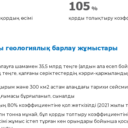
105
%
 қордың өсімі
қорды толықтыру коэф
ы геологиялық барлау жұмыстары
лауға шамамен 35,5 млрд теңге (алдын ала есеп б
д теңге, қалғаны серіктестердің кэрри-қаржыланды
қырым және 300 км2 астам алаңдағы тарихи сейсм
ұңғымасы бұрғыланып, сыналды
ң 80% коэффициентіне қол жеткізілді (2021 жылы 
лн тонна мұнай, бұл қорды толтыру коэффициентіні
мі жұмыс істеп тұрған кен орындары бойынша қосы