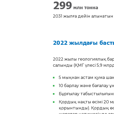
299
млн тонна
2031 жылға дейін алынатын
2022 жылдағы баст
2022 жылы геологиялық бар
салынды (ҚМГ үлесі 5,9 млр
5 мыңнан астам қума ша
10 барлау және бағалау 
Бұрғылау табыстылығыны
Қордың нақты өсімі 20 м
қорынтынды). Қордың өсі