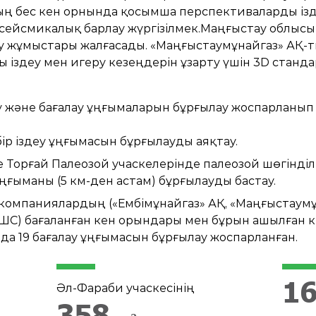
ың бес кен орнында қосымша перспективаларды ізд
 сейсмикалық барлау жүргізілмек.Маңғыстау облысы
 жұмыстары жалғасады. «Маңғыстаумұнайгаз» АҚ-т
іздеу мен игеру кезеңдерін ұзарту үшін 3D станд
у және бағалау ұңғымаларын бұрғылау жоспарланып
бір іздеу ұңғымасын бұрғылауды аяқтау.
 Торғай Палеозой учаскелерінде палеозой шөгінділ
ңғыманы (5 км-ден астам) бұрғылауды бастау.
компаниялардың («Ембімұнайгаз» АҚ, «Маңғыстаумұ
ЖШС) бағаланған кен орындары мен бұрын ашылған
а 19 бағалау ұңғымасын бұрғылау жоспарланған.
2
Әл-Фараби учаскесінің
487