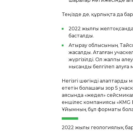
шаралар нәтижесінде ал
Теңізде де, құрлықта да б
2022 жылғы желтоқсанда К
басталды.
Атырау облысының Тайсой
жасалды. Аталған учаск
жүргізілді. Ол жалпы әле
нысанды белгілеп алуға м
Негізгі шөгінді алаптарды 
ететін болашағы зор 5 уча
аясында «жедел» сейсмикал
еншілес компаниясы «KMG B
Ұйымның бұл форматы болаш
2022 жылы геологиялық бар