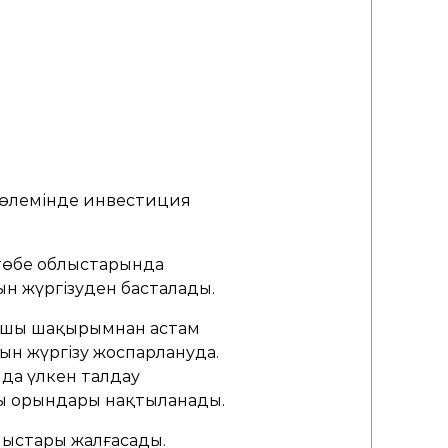
көлемінде инвестиция
төбе облыстарында
н жүргізуден басталады.
аршы шақырымнан астам
ын жүргізу жоспарлануда.
да үлкен талдау
лы орындары нақтыланады.
мыстары жалғасады.