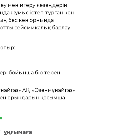
еу мен игеру кезеңдерін
нда жұмыс істеп тұрған кен
ың бес кен орнында
артты сейсмикалық барлау
 отыр:
ері бойынша бір терең
найгаз» АҚ, «Өзенмұнайгаз»
 кен орындарын қосымша
1
ұңғымаға