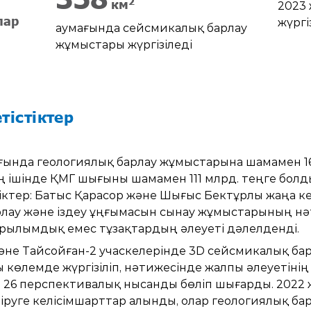
2
км
2023
лар
жүргі
аумағында сейсмикалық барлау
жұмыстары жүргізіледі
тістіктер
ғында геологиялық барлау жұмыстарына шамамен 16
 ішінде ҚМГ шығыны шамамен 111 млрд. теңге болд
стіктер: Батыс Қарасор және Шығыс Бектұрлы жаңа 
лау және іздеу ұңғымасын сынау жұмыстарының н
ұрылымдық емес тұзақтардың әлеуеті дәлелденді.
және Тайсойған-2 учаскелерінде 3D сейсмикалық ба
көлемде жүргізіліп, нәтижесінде жалпы әлеуетіні
н 26 перспективалық нысанды бөліп шығарды. 2022
іруге келісімшарттар алынды, олар геологиялық б