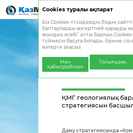
Cookies туралы ақпарат
Жылдық есеп 202
Біз Cookies-ті сіздердің біздің с
баптауларды өзгертпей қарауды жа
Басты бет
Стратегиялық есеп
О
жылдық есебі” атты барлық Cookie
түймесін басуға болады. Әрине, сіз
өзгерте аласыз.
Мен
Толығырақ
қабылдаймын
ГЕОЛОГИЯЛЫ
ҚМГ геологиялық барл
стратегиясын басшыл
Даму стратегиясында «Комп