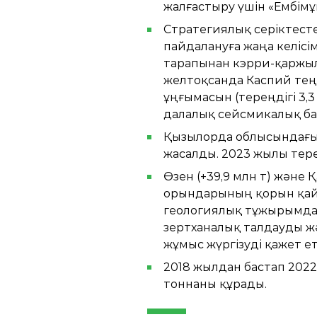
жалғастыру үшін «Ембімұн
Стратегиялық серіктесте
пайдалануға жаңа келіс
тарапынан кэрри-қаржыл
желтоқсанда Каспий теңі
ұңғымасын (тереңдігі 3,
далалық сейсмикалық ба
Қызылорда облысындағы 
жасалды. 2023 жылы тере
Өзен (+39,9 млн т) және 
орындарының қорын қайт
геологиялық тұжырымдама
зертханалық талдауды жә
жұмыс жүргізуді қажет ет
2018 жылдан бастап 2022
тоннаны құрады.