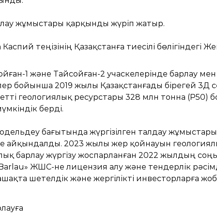
ынды.
арлау жұмыстары қарқынды жүріп жатыр.
аспий теңізінің Қазақстанға тиесілі бөлігіндегі Же
ған-1 және Тайсойған-2 учаскелерінде барлау мен 
елер бойынша 2019 жылы Қазақстанғады бірегей 3Д 
уетті геологиялық ресурстары 328 млн тонна (Р50) 
үмкіндік берді.
модельдеу бағытында жүргізілген талдау жұмыстары
ске айқындалды. 2023 жылы жер қойнауын геология
ық барлау жүргізу жоспарланған 2022 жылдың соңы
arlau» ЖШС-не лицензия алу және тендерлік рәсімд
ақта шетелдік және жергілікті инвесторларға жобағ
лауға