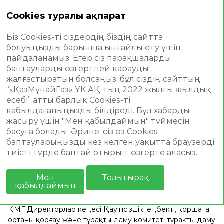
Cookies туралы ақпарат
Жылдық есеп 2022
Біз Cookies-ті сіздердің біздің сайтта
болуыңызды барынша ыңғайлы ету үшін
пайдаланамыз. Егер сіз парақшаларды
баптауларды өзгертпей қарауды
жалғастыратын болсаңыз, бұл сіздің сайттың
“«ҚазМұнайГаз» ҰК АҚ-тың 2022 жылғы жылдық
ҚМГ ТҰРАҚТЫ ДАМУЫН
есебі” атты барлық Cookies-ті
қабылдағаныңызды білдіреді. Бұл хабарды
ҚАМТАМАСЫЗ ЕТУДІҢ КЕШЕНДІ
жасыру үшін "Мен қабылдаймын" түймесін
ТӘСІЛІ
басуға болады. Әрине, сіз өз Cookies
баптауларыңызды кез келген уақытта браузерді
тиісті түрде баптай отырып, өзгерте аласыз.
ҚМГ Директорлар кеңесі
тұрақты даму қағидаттарын
енгізуге стратегиялық жетекшілік жасап және бақылауды
Мен
Толығырақ
жүзеге асырады. Компанияның Тұрақты дамуы туралы
қабылдаймын
жыл сайынғы шоғырландырылған есебін бекітеді.
ҚМГ Директорлар кеңесі Қауіпсіздік, еңбекті, қоршаған
ортаны қорғау және тұрақты даму комитеті тұрақты даму