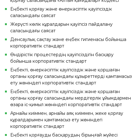
қорғау саласындағы «Алтын қағидалар» кодексі
Еңбекті қорғау және өнеркәсіптік қауіпсіздік
саласындағы саясат
Жерүсті көлік құралдарын қауіпсіз пайдалану
саласындағы саясат
Денсаулық сақтау және еңбек гигиенасы бойынша
корпоративтік стандарт
Өндірістік процестердің қауіпсіздігін басқару
бойынша корпоративтік стандарт
Еңбекті, өнеркәсіптік қауіпсіздік және қоршаған
ортаны қорғау саласындағы құзыреттерді қамтамасыз
ету жөніндегі корпоративтік стандарт
Еңбекті, өнеркәсіптік қауіпсіздік және қоршаған
ортаны қорғау саласындағы мердігерлік ұйымдармен
өзара іс-қимыл жөніндегі корпоративтік стандарт
Арнайы киіммен, арнайы аяқ киіммен, жеке қорғау
құралдарымен қамтамасыз ету жөніндегі
корпоративтік стандарт
Еңбекті қорғауды басқарудың бірыңғай жүйесі