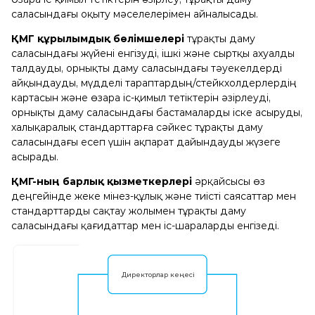
саласындағы оқыту мәселелерімен айналысады.
ҚМГ құрылымдық бөлімшелері
тұрақты даму
саласындағы жүйені енгізуді, ішкі және сыртқы ахуалды
талдауды, орнықты даму саласындағы тәуекелдерді
айқындауды, мүдделі тараптардың/стейкхолдерлердің
картасын және өзара іс-қимыл тетіктерін әзірлеуді,
орнықты даму саласындағы бастамаларды іске асыруды,
халықаралық стандарттарға сәйкес тұрақты даму
саласындағы есеп үшін ақпарат дайындауды жүзеге
асырады.
ҚМГ-ның барлық қызметкерлері
әрқайсысы өз
деңгейінде жеке мінез-құлық және тиісті саясаттар мен
стандарттарды сақтау жолымен тұрақты даму
саласындағы қағидаттар мен іс-шараларды енгізеді.
Директорлар кеңесі