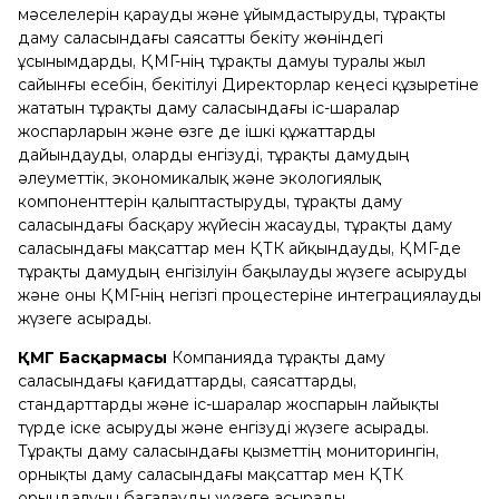
мәселелерін қарауды және ұйымдастыруды, тұрақты
даму саласындағы саясатты бекіту жөніндегі
ұсынымдарды, ҚМГ-нің тұрақты дамуы туралы жыл
сайынғы есебін, бекітілуі Директорлар кеңесі құзыретіне
жататын тұрақты даму саласындағы іс-шаралар
жоспарларын және өзге де ішкі құжаттарды
дайындауды, оларды енгізуді, тұрақты дамудың
әлеуметтік, экономикалық және экологиялық
компоненттерін қалыптастыруды, тұрақты даму
саласындағы басқару жүйесін жасауды, тұрақты даму
саласындағы мақсаттар мен ҚТК айқындауды, ҚМГ-де
тұрақты дамудың енгізілуін бақылауды жүзеге асыруды
және оны ҚМГ-нің негізгі процестеріне интеграциялауды
жүзеге асырады.
ҚМГ Басқармасы
Компанияда тұрақты даму
саласындағы қағидаттарды, саясаттарды,
стандарттарды және іс-шаралар жоспарын лайықты
түрде іске асыруды және енгізуді жүзеге асырады.
Тұрақты даму саласындағы қызметтің мониторингін,
орнықты даму саласындағы мақсаттар мен ҚТК
орындалуын бағалауды жүзеге асырады.