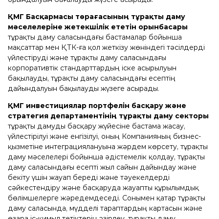
ҚМГ Басқармасы төрағасының тұрақты даму
мәселелеріне жетекшілік ететін орынбасары
тұрақты даму саласындағы бастамалар бойынша
мақсаттар мен ҚТК-ға қол жеткізу жөніндегі тәсілдерді
үйлестіруді және тұрақты даму саласындағы
корпоративтік стандарттардың іске асырылуын
бақылауды, тұрақты даму саласындағы есептің
дайындалуын бақылауды жүзеге асырады.
ҚМГ инвестициялар портфелін басқару және
стратегия департаментінің тұрақты даму секторы
тұрақты дамуды басқару жүйесіне бастама жасау,
үйлестірілуі және енгізілуі, оның Компанияның бизнес-
қызметіне интеграциялануына жәрдем көрсету, тұрақты
даму мәселелері бойынша әдістемелік қолдау, тұрақты
даму саласындағы есепті жыл сайын дайындау және
бекіту үшін жауап береді және тәуекелдерді
сәйкестендіру және басқаруда жауапты құрылымдық
бөлімшелерге жәредемдеседі. Сонымен қатар тұрақты
даму саласында, мүдделі тараптардың картасын және
өзара іс-қимыл тетіктерін әзірлеу, тұрақты даму