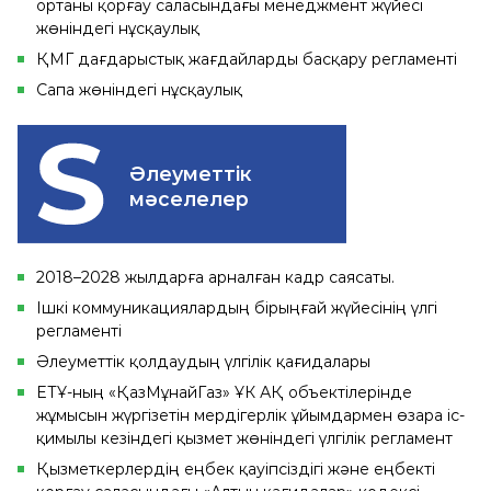
ортаны қорғау саласындағы менеджмент жүйесі
жөніндегі нұсқаулық
ҚМГ дағдарыстық жағдайларды басқару регламенті
Сапа жөніндегі нұсқаулық
Әлеуметтік
мәселелер
2018–2028 жылдарға арналған кадр саясаты.
Ішкі коммуникациялардың бірыңғай жүйесінің үлгі
регламенті
Әлеуметтік қолдаудың үлгілік қағидалары
ЕТҰ-ның «ҚазМұнайГаз» ҰК АҚ объектілерінде
жұмысын жүргізетін мердігерлік ұйымдармен өзара іс-
қимылы кезіндегі қызмет жөніндегі үлгілік регламент
Қызметкерлердің еңбек қауіпсіздігі және еңбекті