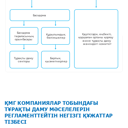
Басқарма
Басқарма
Қауіпсіздік, еңбекті,
Құрылымдық
төрағасының
қоршаған ортаны қорғау
бөлімшелер
орынбасары
және тұрақты даму
жөніндегі комитет
Тұрақты даму
Барлық
секторы
қызметкерлер
ҚМГ КОМПАНИЯЛАР ТОБЫНДАҒЫ
ТҰРАҚТЫ ДАМУ МӘСЕЛЕЛЕРІН
РЕГЛАМЕНТТЕЙТІН НЕГІЗГІ ҚҰЖАТТАР
ТІЗБЕСІ