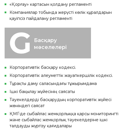
«Қорғау» картасын қолдану регламенті
Компаниялар тобында жерүсті көлік құралдарын
қауіпсіз пайдалану регламенті
Басқару
мәселелері
Корпоративтік басқару кодексі.
Корпоративтік әлеуметтік жауапкершілік кодексі.
Тұрақты даму саласындағы тұжырымдама
Ішкі бақылау жүйесінің саясаты
Тәуекелдерді басқарудың корпоративтік жүйесі
жөніндегі саясат
ҚМГ-де сыбайлас жемқорлыққа қарсы мониторингті
және сыбайлас жемқорлық тәуекелдеріне ішкі
талдауды жүргізу қағидалары