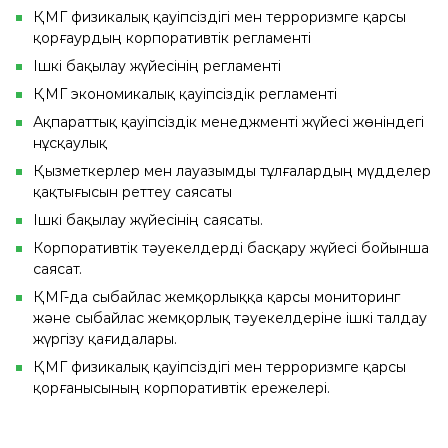
ҚМГ физикалық қауіпсіздігі мен терроризмге қарсы
қорғаурдың корпоративтік регламенті
Ішкі бақылау жүйесінің регламенті
ҚМГ экономикалық қауіпсіздік регламенті
Ақпараттық қауіпсіздік менеджменті жүйесі жөніндегі
нұсқаулық
Қызметкерлер мен лауазымды тұлғалардың мүдделер
қақтығысын реттеу саясаты
Ішкі бақылау жүйесінің саясаты.
Корпоративтік тәуекелдерді басқару жүйесі бойынша
саясат.
ҚМГ-да сыбайлас жемқорлыққа қарсы мониторинг
және сыбайлас жемқорлық тәуекелдеріне ішкі талдау
жүргізу қағидалары.
ҚМГ физикалық қауіпсіздігі мен терроризмге қарсы
қорғанысының корпоративтік ережелері.