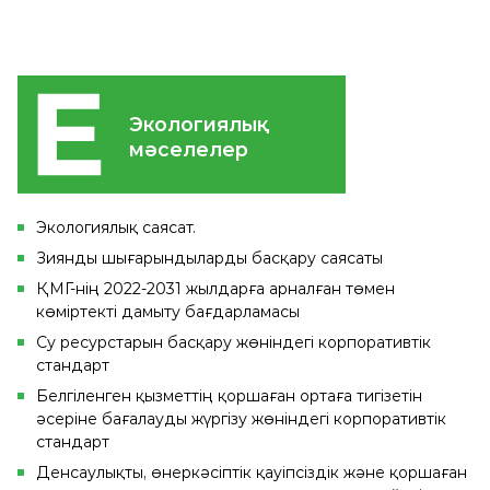
Экологиялық
мәселелер
Экологиялық саясат.
Зиянды шығарындыларды басқару саясаты
ҚМГ-нің 2022-2031 жылдарға арналған төмен
көміртекті дамыту бағдарламасы
Су ресурстарын басқару жөніндегі корпоративтік
стандарт
Белгіленген қызметтің қоршаған ортаға тигізетін
әсеріне бағалауды жүргізу жөніндегі корпоративтік
стандарт
Денсаулықты, өнеркәсіптік қауіпсіздік және қоршаған