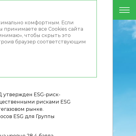
PDF
Инструменты
Русский
ксимально комфортным. Если
ы принимаете все Cookies сайта
ринимаю», чтобы скрыть это
строив браузер соответствующим
Д утвержден ESG-риск-
ущественными рисками ESG
егазовом рынке.
осов ESG для Группы
а уровне 28,4 балла.