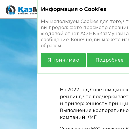
Информация о Cookies
Годовой отчет 202
Мы используем Cookies для того, 
вы продолжаете просмотр страниц б
Главная
Обеспечение устойч
«Годовой отчет АО НК «КазМунайГаз
сообщение. Конечно, вы можете из
образом.
Я принимаю
Подробнее
ESG-РИСК-РЕ
На 2022 год Советом дирек
рейтинг, что подчеркивае
и приверженность принцип
Выполнение корпоративног
компаний КМГ.
Управление ESG-рисками КМГ