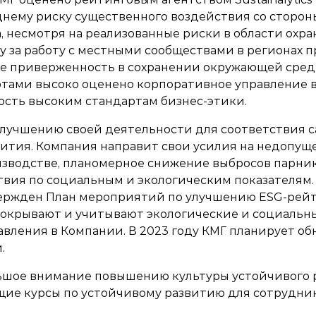
нему риску существенного воздействия со сторон
, несмотря на реализованные риски в области охра
 за работу с местными сообществами в регионах п
кже приверженность в сохранении окружающей сред
ертами высоко оценено корпоративное управление 
ость высоким стандартам бизнес-этики.
улучшению своей деятельности для соответствия 
звития. Компания направит свои усилия на недопу
изводстве, планомерное снижение выбросов парник
твия по социальным и экологическим показателям.
вержден План мероприятий по улучшению ESG-рейти
окрывают и учитывают экологические и социальные
вления в Компании. В 2023 году КМГ планирует об
.
ьшое внимание повышению культуры устойчивого р
щие курсы по устойчивому развитию для сотрудни