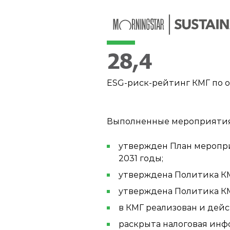
28,4
ESG-риск-рейтинг КМГ по оц
Выполненные мероприятия 
утвержден План меропри
2031 годы;
утверждена Политика КМ
утверждена Политика КМ
в КМГ реализован и дей
раскрыта налоговая инфо