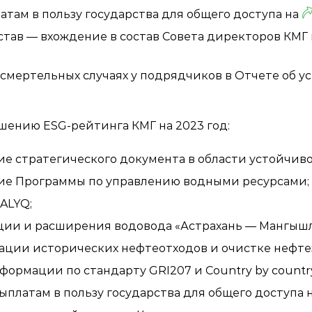
там в пользу государства для общего доступа на
тав — вхождение в состав Совета директоров КМГ
смертельных случаях у подрядчиков в Отчете об 
шению ESG-рейтинга КМГ на 2023 год:
ие стратегического документа в области устойчиво
ние Программы по управлению водными ресурсами;
ALYQ;
ии и расширения водовода «Астрахань — Мангышл
ации исторических нефтеотходов и очистке нефте
ормации по стандарту GRI207 и Country by country 
платам в пользу государства для общего доступа 