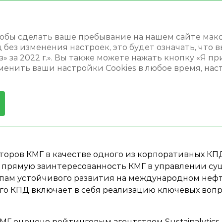
2
Поиск
чтобы сделать ваше пребывание на нашем сайте ма
ез изменения настроек, это будет означать, что в
ивого развития
ESG-риск-рейтинг
» за 2022 г.». Вы также можете нажать кнопку «Я п
менить ваши настройки Cookies в любое время, на
ЙТИНГ
торов КМГ в качестве одного из корпоративных КП
т прямую заинтересованность КМГ в управлении с
ам устойчивого развития на международном нефт
о КПД включает в себя реализацию ключевых вопр
 оценено рейтинговым агентством Sustainalytics н