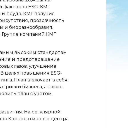
ы факторов ESG. КМГ
ны труда. КМГ получил
рисутствия, прозрачность
ы и биоразнообразия.
в Группе компаний КМГ
самым высоким стандартам
щение и предотвращение
овых газов, улучшение
 В целях повышения ESG-
нга. План включает в себя
 риски бизнеса, а также
новить план с учетом
азвития. На регулярной
ков Корпоративного центра