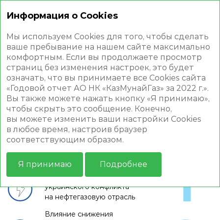
Информация о Cookies
Годовой отчет 2022
Мы используем Cookies для того, чтобы сделать
ваше пребывание на нашем сайте максимально
комфортным. Если вы продолжаете просмотр
страниц без изменения настроек, это будет
означать, что вы принимаете все Cookies сайта
«Годовой отчет АО НК «КазМунайГаз» за 2022 г.».
ОБЗОР РЫНКА
Вы также можете нажать кнопку «Я принимаю»,
чтобы скрыть это сообщение. Конечно,
вы можете изменить ваши настройки Cookies
в любое время, настроив браузер
Глобальные тенденции и их влияние
соответствующим образом.
на реализацию стратегии КМГ
Я принимаю
Подробнее
Влияние российско-
украинского конфликта
на нефтегазовую отрасль
Влияние снижения